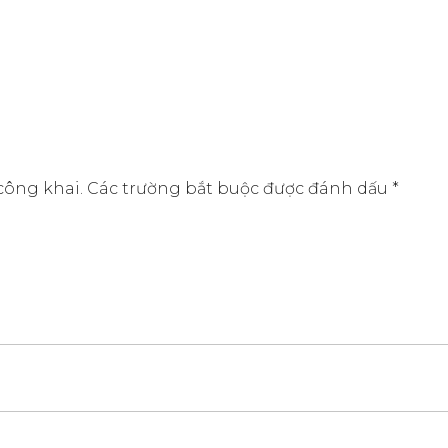
công khai.
Các trường bắt buộc được đánh dấu
*