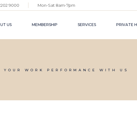
 2202 9000
Mon-Sat 8am-7pm
INDIVIDUA
CORPORAT
UT US
MEMBERSHIP
SERVICES
PRIVATE H
BECOME A
INDIVIDUAL
BUSINESS SUPPO
MEET
CORPORATE
LIFESTYLE
PRIV
SPAC
T YOUR WORK PERFORMANCE WITH US
BECOME A PARTNER