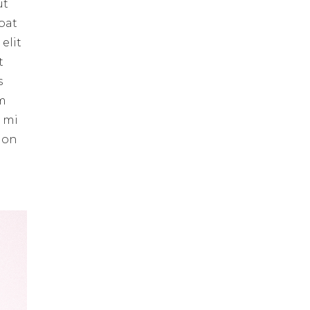
ut
pat
elit
t
s
um
s mi
 non