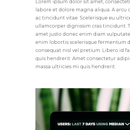
Lorem ipsum dolor sit amet, consectetu
labore et dolore magna aliqua. A arcu
ac tincidunt vitae. Scelerisque eu ultri
ullamcorper dignissim cras tincidunt. T
amet justo donec enim diam vulputate 
enim lobortis scelerisque fermentum du
consequat nisl vel pretium. Libero id f
quis hendrerit. Amet consectetur adipis
massa ultricies mi quis hendrerit.