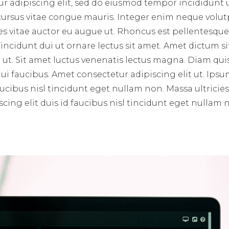
r adipiscing elit, sed do eiusmod tempor incididunt 
 cursus vitae congue mauris. Integer enim neque volut
ces vitae auctor eu augue ut. Rhoncus est pellentesque 
incidunt dui ut ornare lectus sit amet. Amet dictum si
ut. Sit amet luctus venenatis lectus magna. Diam qui
i faucibus. Amet consectetur adipiscing elit ut. Ips
aucibus nisl tincidunt eget nullam non. Massa ultricie
cing elit duis id faucibus nisl tincidunt eget nullam