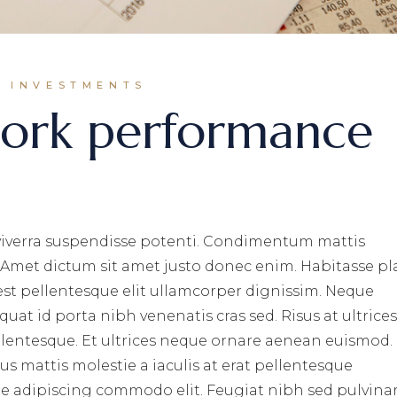
INVESTMENTS
work performance
m viverra suspendisse potenti. Condimentum mattis
. Amet dictum sit amet justo donec enim. Habitasse pl
st pellentesque elit ullamcorper dignissim. Neque
quat id porta nibh venenatis cras sed. Risus at ultrice
lentesque. Et ultrices neque ornare aenean euismod.
s mattis molestie a iaculis at erat pellentesque
que adipiscing commodo elit. Feugiat nibh sed pulvina