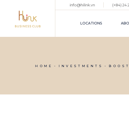
info@hilink.vn
(+84) 24
LOCATIONS
ABO
HOME
INVESTMENTS
BOOS