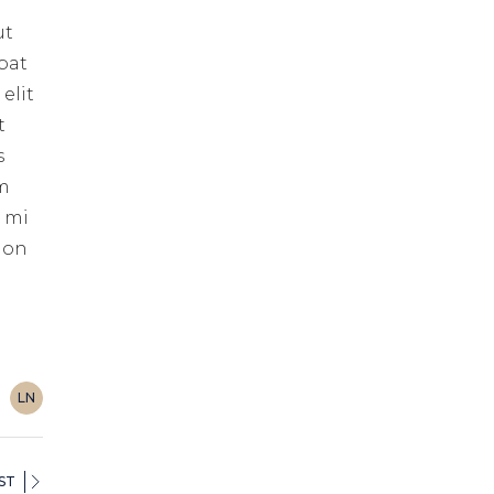
ut
pat
elit
t
s
um
s mi
 non
LN
ST